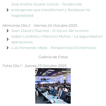
José Andrés Duarte García - Tendencias
emergentes que transforman y fortalecen la
hospitalidad
Memorías Día 2 - Viernes 24 Octubre 2025
Juan David Cifuentes - El futuro del turismo
Isabel Londoño y Mauricio Molina - La seguridad en
operaciones
Luis Fernando Mejía - Perspectivas Económicas
Galería de Fotos
Fotos Día 1 - Jueves 23 Octubre 2025